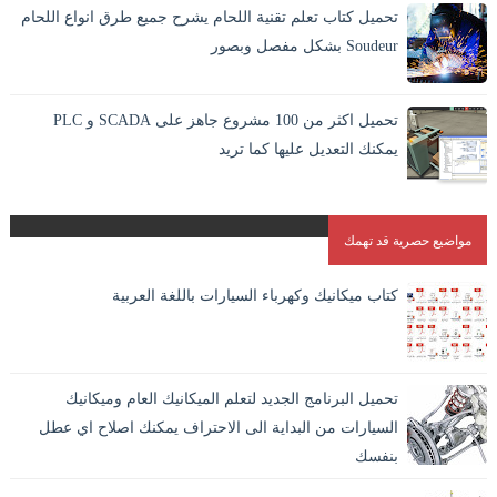
تحميل كتاب تعلم تقنية اللحام يشرح جميع طرق انواع اللحام
Soudeur بشكل مفصل وبصور
اللحام بالانجليزية Welding وهو افضل الطرق الاقتصادية لايصال
المواد والمعادن في بعضها بشكل دائم. و هو الطريقة الوحيدة
تحميل اكثر من 100 مشروع جاهز على SCADA و PLC
المستقرة لاندم...
يمكنك التعديل عليها كما تريد
مواضيع حصرية قد تهمك
كتاب ميكانيك وكهرباء السيارات باللغة العربية
تحميل البرنامج الجديد لتعلم الميكانيك العام وميكانيك
السيارات من البداية الى الاحتراف يمكنك اصلاح اي عطل
بنفسك