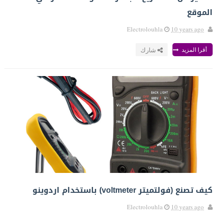
الموقع
Electrolouhla
10 years ago
أقرا المزيد
شارك
كيف تصنع (فولتميتر voltmeter) باستخدام اردوينو
Electrolouhla
10 years ago