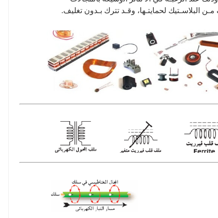
 ﻣـﻦ اﻟﺒﻼﺳـﺘﻴﻚ
ﻟﺤﻤﺎﻳﺘـها
، وﻗـﺪ
تترك
ﺑـﺪون ﺗﻐﻠﻴﻒ
.