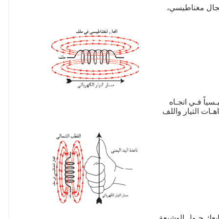
ﻣﺠﺎل ﻣﻐﻨﺎﻃﻴﺴﻲ،
ﻴﺎً ﻓـﻲ اﺗﺠـﺎﻩ
هـﺎت اﻟﺘﻴﺎر واﻟﻠﻒ
ﺎﺑﻌﻚ ﺣـﻮل الوشيعة