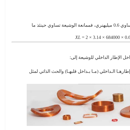
اوي
0.6
ميليهنري، فممانعة الوشيعة تساوي حينئذ ما
X
L
= 2 × 3.14 × 684000 × 0.
اﺧﻞ اﻹﻃﺎر اﻟﺪاﺧﻠﻲ ﻟﻠوشيعة إﻟﻰ
:
ﻃﺎرهـﺎ اﻟـﺪاﺧﻠﻲ
(
ﻣـﺎ ﺑـﺪاﺧﻞ ﻗﻠﺒﻬـﺎ
)
واﻟﺤﺚ اﻟﺬاﺗﻲ ﻟﻤﺜﻞ