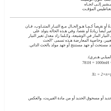
ـﺸﻴﺮ إﻟـﻰ اﺗﺠـﺎﻩ
ﻤﻐﻨﺎﻃﻴﺲ اﻟﻤﺆﻗـﺖ
ً أو ﻧﻘـﺼﺎً كـﻤـﺎ هـﻮ اﻟﺤـﺎل ﻣـﻊ اﻟﺘﻴـﺎر اﻟﻤﺘﻨـﺎوب، ﻓـﺎن
أﻳﻀﺎً زﻳﺎدةً أو ﻧﻘﺼﺎً، وﻓﻲ هـﺬﻩ اﻟﺤﺎﻟﺔ ﻳﺘﻮﻟﺪ ﻋﻠﻰ
ﻴﺎر اﻟﻤﺎر ﻓﻲ اﻟوشيعة، وكـﻠﻤﺎ زاد ﻣﻌﺪل ﺗﻐﻴﺮ اﻟﺘﻴﺎر
ﺘﻐﻴﻴﺮ، وﺧﺎﺻﻴﺔ اﻟﻤﻌﺎرﺿﺔ هـﺬﻩ ﺗﺴﻤﻰ
"
اﻟﺤﺚ
 ﻣﺴﺘﺤﺚ أو ﺟﻬﺪ ﻣﺴﺘﻨﺘﺞ أو ﺟﻬﺪ ﻣﻮﻟﺪ ﺑﺎﻟﺤﺚ اﻟﺬاﺗﻲ
.
ﻟﻤﻴﻠـﻲ هـﻨﺮي
).
781H = 1000mH 
X
= 2×
ᴨ×
L
ﻳﺪ أو ﻣﺴﺤﻮق اﻟﺤﺪﻳﺪ أو ﻣﻦ ﻣﺎدة اﻟﻔﻴﺮﻳﺖ
،
واﻟﻌﻜﺲ