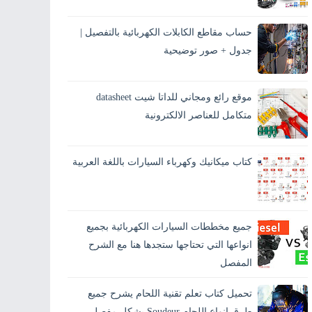
يحتار الكثيرين من مستخدمي السيارات في
تفسير معنى الرموز الموجودة على علبة الفيوزات
حساب مقاطع الكابلات الكهربائية بالتفصيل |
الخاصة بالسيارة، وقد يحدث عطلٍ ما أثناء الطريق
وتكو...
جدول + صور توضيحية
يُعد حساب مقاطع الكابلات الكهربائية من أهم
الخطوات في أي تركيب كهربائي، سواء في كهرباء
موقع رائع ومجاني للداتا شيت datasheet
المنازل أو الكهرباء الصناعية. اختيار مقطع كابل
غير...
متكامل للعناصر الالكترونية
كتاب ميكانيك وكهرباء السيارات باللغة العربية
جميع مخططات السيارات الكهربائية بجميع
انواعها التي تحتاجها ستجدها هنا مع الشرح
المفصل
تحميل كتاب تعلم تقنية اللحام يشرح جميع
طرق انواع اللحام Soudeur بشكل مفصل