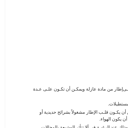
إﻃﺎر ﻣﻦ ﻣﺎدة ﻋﺎزﻟﺔ وﻳﻤﻜـﻦ أن ﺗﻜـﻮن ﻋﻠـﻰ ﻋـﺪة
ﻣﺴﺘﻄﻴﻼت
.
ن ﻳﻜـﻮن ﻗﻠـﺐ اﻹﻃﺎر ﻣﺸﻐﻮﻻً ﺑﺸﺮاﺋﺢ ﺣﺪﻳﺪﻳﺔ أو
أن ﻳﻜﻮن اﻟﻬﻮاء
.
ذﻟﻚ ﻋﻨﺪ اﻟﺮﻏﺒـﺔ ﻓﻲ أﻻ
تتأثر
اﻟوشيعة ﺑﺎﻟﻤﺠﺎﻻت