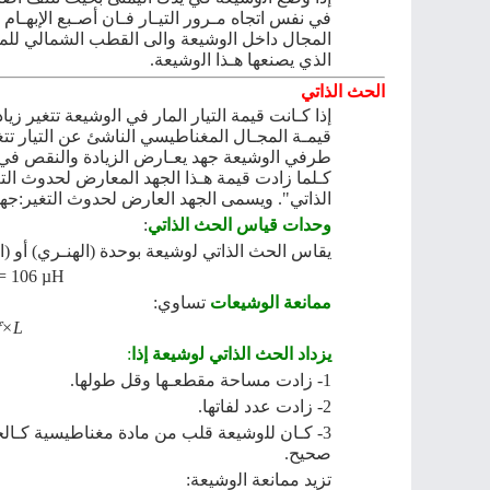
ﻓﻲ ﻧﻔﺲ اﺗﺠﺎﻩ ﻣـﺮور اﻟﺘﻴـﺎر ﻓـﺎن أﺻـﺒﻊ اﻹﺑﻬـﺎم ﻳ
اﻟﻤﺠﺎل داﺧﻞ اﻟوشيعة واﻟﻰ اﻟﻘﻄﺐ اﻟﺸﻤﺎﻟﻲ ﻟﻠ
اﻟﺬي ﻳﺼﻨﻌﻬﺎ هـﺬا اﻟوشيعة
.
اﻟﺤﺚ اﻟﺬاﺗﻲ
إذا كـﺎﻧﺖ ﻗﻴﻤﺔ اﻟﺘﻴﺎر اﻟﻤﺎر ﻓﻲ اﻟوشيعة ﺗﺘﻐﻴﺮ زﻳﺎدة
ﻗﻴﻤـﺔ اﻟﻤﺠـﺎل اﻟﻤﻐﻨﺎﻃﻴﺴﻲ اﻟﻨﺎﺷﺊ ﻋﻦ اﻟﺘﻴﺎر ﺗﺘﻐﻴﺮ 
ﻃﺮﻓﻲ اﻟوشيعة ﺟﻬﺪ ﻳﻌـﺎرض اﻟﺰﻳﺎدة واﻟﻨﻘﺺ ﻓﻲ اﻟﺘ
كـﻠﻤﺎ زادت ﻗﻴﻤﺔ هـﺬا اﻟﺠﻬﺪ اﻟﻤﻌﺎرض ﻟﺤﺪوث اﻟ
اﻟﺬاﺗﻲ
".
وﻳﺴﻤﻰ اﻟﺠﻬﺪ اﻟﻌﺎرض ﻟﺤﺪوث اﻟﺘﻐﻴﺮ
:
ﺟﻬﺪ
وﺣﺪات ﻗﻴﺎس اﻟﺤﺚ اﻟﺬاﺗﻲ
:
ﻳﻘﺎس اﻟﺤﺚ اﻟﺬاﺗﻲ ﻟوشيعة ﺑﻮﺣﺪة
(
اﻟﻬﻨـﺮي
)
أو
(
ا
= 106 µH
ﻣﻤﺎﻧﻌﺔ الوشيعات
تساوي
:
f×L
ﻳﺰداد اﻟﺤﺚ اﻟﺬاﺗﻲ ﻟوشيعة إذا
:
1-
زادت ﻣﺴﺎﺣﺔ
ﻣﻘﻄﻌـها
وﻗﻞ
ﻃﻮلها
.
2-
زاد
ت
ﻋﺪد
ﻟﻔﺎتها
.
3-
كـﺎن ﻟﻠوشيعة ﻗﻠﺐ ﻣﻦ ﻣﺎدة ﻣﻐﻨﺎﻃﻴﺴﻴﺔ كـﺎﻟﺤﺪ
ﺻﺤﻴﺢ
.
ﺗﺰﻳﺪ ﻣﻤﺎﻧﻌﺔ اﻟوشيعة
: