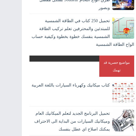
وبصور
اللحام بالانجليزية Welding وهو افضل الطرق الاقتصادية لايصال
تحميل 250 كتاب في الطاقة الشمسية
المواد والمعادن في بعضها بشكل دائم. و هو الطريقة الوحيدة
للمبتدئين والمحترفين تعلم تركيب الطاقة
المستقرة لاندم...
الشمسية بنفسك خطوة بخطوة وكيفية حساب
الواح الطاقة الشمسية
مواضيع حصرية قد
تهمك
كتاب ميكانيك وكهرباء السيارات باللغة العربية
تحميل البرنامج الجديد لتعلم الميكانيك العام
وميكانيك السيارات من البداية الى الاحتراف
يمكنك اصلاح اي عطل بنفسك