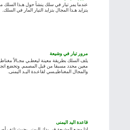
ﻋﻨﺪﻣﺎ ﻳﻤﺮ ﺗﻴﺎر ﻓﻲ ﺳﻠﻚ ﻳﻨﺸﺄ ﺣﻮل هـﺬا اﻟﺴﻠﻚ 
ﻳﺘﺰاﻳﺪ هـﺬا اﻟﻤﺠﺎل ﺑﺘﺰاﻳﺪ اﻟﺘﻴﺎر اﻟﻤﺎر ﻓﻲ اﻟﺴﻠﻚ
.
ﻣﺮور ﺗﻴﺎر ﻓﻲ وشيعة
ﻳﻠﻒ اﻟﺴﻠﻚ ﺑﻄﺮﻳﻘﺔ ﻣﻌﻴﻨﺔ ﻟﻴﻌﻄـﻲ ﻣﺠـﺎﻻً ﻣﻐﻨﺎﻃﻴـﺴ
ﻣﻌﻴﻦ ﻣﺤﺪد ﻣﺴﺒﻘﺎ ﻣﻦ ﻗﺒﻞ اﻟﻤﺼﻤﻢ
.
وﺗﺨﻀﻊ اﺗﺠﺎ
واﻟﻤﺠﺎل اﻟﻤﻐﻨﺎﻃﻴـﺴﻲ ﻟﻘﺎﻋـﺪة اﻟﻴـﺪ اﻟﻴﻤﻨﻰ
.
ﻗﺎﻋﺪة اﻟﻴﺪ اﻟﻴﻤﻨﻰ
إذا وﺿﻊ اﻟوشيعة ﻓﻲ ﻳﺪك اﻟﻴﻤﻨﻰ ﺑﺤﻴﺚ ﺗﻠﺘﻒ أﺻ