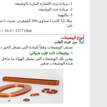
1-
ﺑﺰﻳﺎدة ﺗﺮدد اﻹﺷﺎرة اﻟﻤﺎرة ﺑﺎﻟوشيعة
.
2-
ﺑﺰﻳﺎدة ﺣﺚ اﻟوشيعة
.
3-
ﺑﻜﻠﻴﻬﻤﺎ
.
مثلا، إذا كانت
f
تساوي
684
كيلوهرتز، بحيث
L
تس
يلي
:
6 × 10
-3
= 2577 Ohm
أﻧﻮاع الوشيعات
أوﻻً
:
ﻣﻦ ﺣﻴﺚ اﻟﻘﻠﺐ
ﺗﺼﻨﻒ الوشيعات وﻓﻘﺎً ﻟﻠﻤﺎدة اﻟﺘﻲ ﺗﺸﻐﻞ اﻟﺤﻴﺰ د
1-
وشيعات ذات ﻗﻠﺐ هـﻮاﺋﻲ
:
وهـي
ﺗﻠﻚ الوشيعات اﻟﺘﻲ ﻳﺸﻐﻞ اﻟﻬﻮاء ﻣﺎ ﺑﺪاﺧﻞ إ
هـﺬﻩ الوشيعات ﺻﻐﻴﺮ
.