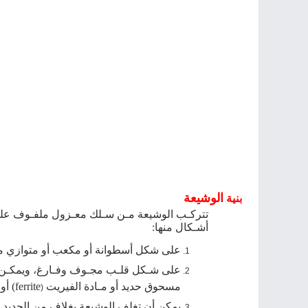
الوشيعة
بنية
تتركـﺐ
الوشيعة ﻣـﻦ ﺳـﻠﻚ ﻣﻌـﺰول ﻣﻠﻔـﻮف ﻋﻠـﻰ
أﺷـﻜﺎل ﻣﻨﻬﺎ
:
ﻋﻠﻰ ﺷﻜﻞ أﺳﻄﻮاﻧﺔ أو ﻣﻜﻌﺐ
أو
ﻣﺘﻮازي 
ﻋﻠﻰ ﺷـﻜﻞ ﻗﻠـﺐ ﻣﺠـﻮف وﻓـﺎرغ، وﻳﻤﻜـﻦ أ
ﻣﺴﺤﻮق ﺣﺪﻳﺪ أو ﻣـﺎدة
اﻟﻔﻴﺮﻳﺖ
ferrite
)
أو 
(
ﻳﻤﻜﻦ أن
تغلف
اﻟوشيعة ﺑﻐﻼف ﻣﻦ اﻟﺤﺪﻳﺪ و