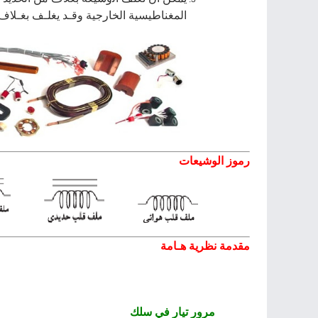
اﻟﻤﻐﻨﺎﻃﻴﺴﻴﺔ اﻟﺨﺎرﺟﻴﺔ وﻗـﺪ ﻳﻐﻠـﻒ ﺑﻐـﻼف
رﻣﻮز الوشيعات
ﻣﻘﺪﻣﺔ ﻧﻈﺮﻳﺔ هـﺎﻣﺔ
ﻣﺮور ﺗﻴﺎر ﻓﻲ ﺳﻠﻚ