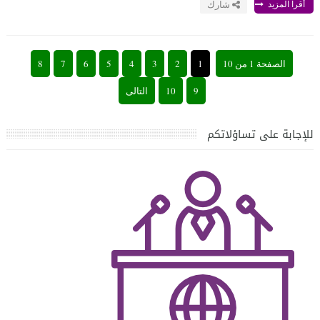
أقرا المزيد
شارك
الصفحة 1 من 10
1
2
3
4
5
6
7
8
9
10
التالى
للإجابة على تساؤلاتكم