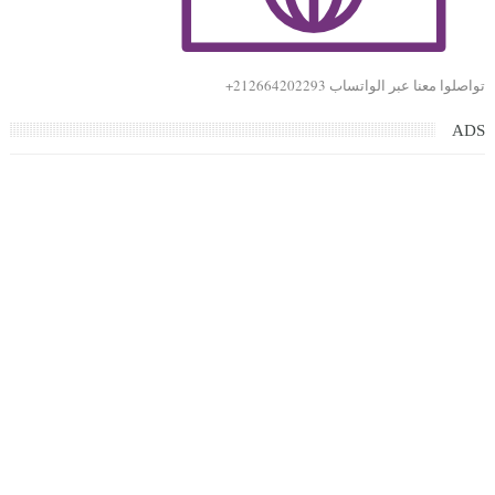
تواصلوا معنا عبر الواتساب 212664202293+
ADS