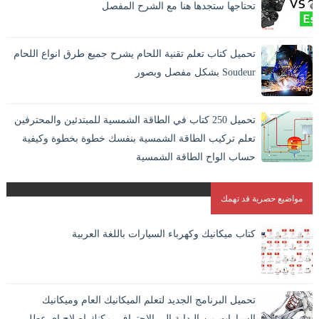
تحتاجها ستجدها هنا مع الشرح المفصل
تحميل كتاب تعلم تقنية اللحام يشرح جميع طرق انواع اللحام
Soudeur بشكل مفصل وبصور
اللحام بالانجليزية Welding وهو افضل الطرق الاقتصادية لايصال
المواد والمعادن في بعضها بشكل دائم. و هو الطريقة الوحيدة
تحميل 250 كتاب في الطاقة الشمسية للمبتدئين والمحترفين
المستقرة لاندم...
تعلم تركيب الطاقة الشمسية بنفسك خطوة بخطوة وكيفية
حساب الواح الطاقة الشمسية
مواضيع حصرية قد تهمك
كتاب ميكانيك وكهرباء السيارات باللغة العربية
تحميل البرنامج الجديد لتعلم الميكانيك العام وميكانيك
السيارات من البداية الى الاحتراف يمكنك اصلاح اي عطل