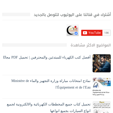
أشترك في قناتنا على اليوتيوب لتتوصل بالجديد
المواضيع الاكثر مشاهدة
أفضل كتب الكهرباء للمبتدئين والمحترفين | تحميل PDF مجانًا
تحميل أفضل كتب الكهرباء PDF بالعربي للمبتدئين والمحترفين،
كهرباء المنازل، الكهرباء الصناعية، مخططات وحسابات مع الشرح
والصور. ⚡ مقدمة المقا...
نماذج امتحانات مباراة وزارة التجهيز والماء Ministère de
l'Équipement et de l'Eau
يبحث العديد من المترشحين عن نماذج امتحانات مباريات وزارة
التجهيز والماء من أجل الاستعداد الجيد للمباراة وفهم طبيعة الأسئلة
تحميل كتاب جميع المخططات الكهربائية والالكترونية لجميع
التي تطرح ف...
انواع السيارات بجميع انواعها