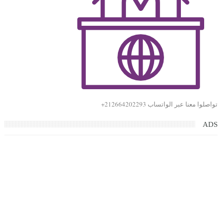
تواصلوا معنا عبر الواتساب 212664202293+
ADS