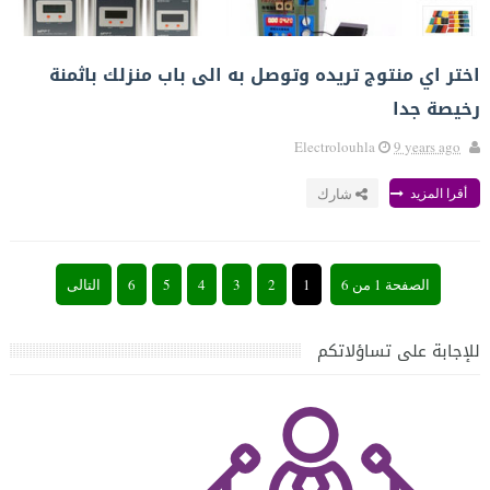
اختر اي منتوج تريده وتوصل به الى باب منزلك باثمنة
رخيصة جدا
Electrolouhla
9 years ago
أقرا المزيد
شارك
الصفحة 1 من 6
1
2
3
4
5
6
التالى
للإجابة على تساؤلاتكم