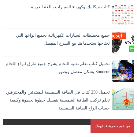
كتاب ميكانيك وكهرباء السيارات باللغة العربية
جميع مخططات السيارات الكهربائية بجميع انواعها التي
تحتاجها ستجدها هنا مع الشرح المفصل
تحميل كتاب تعلم تقنية اللحام يشرح جميع طرق انواع اللحام
Soudeur بشكل مفصل وبصور
اللحام بالانجليزية Welding وهو افضل الطرق الاقتصادية لايصال
المواد والمعادن في بعضها بشكل دائم. و هو الطريقة الوحيدة
تحميل 250 كتاب في الطاقة الشمسية للمبتدئين والمحترفين
المستقرة لاندم...
تعلم تركيب الطاقة الشمسية بنفسك خطوة بخطوة وكيفية
حساب الواح الطاقة الشمسية
مواضيع حصرية قد تهمك