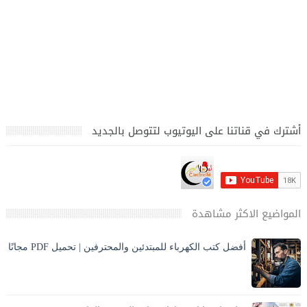
أشترك في قناتنا على اليوتيوب لتتوصل بالجديد
المواضيع الاكثر مشاهدة
أفضل كتب الكهرباء للمبتدئين والمحترفين | تحميل PDF مجانًا
تحميل أفضل كتب الكهرباء PDF بالعربي للمبتدئين والمحترفين،
كهرباء المنازل، الكهرباء الصناعية، مخططات وحسابات مع الشرح
والصور. ⚡ مقدمة المقا...