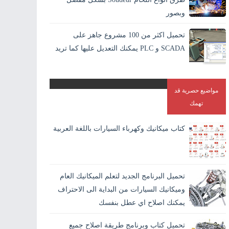
وبصور
اللحام بالانجليزية Welding وهو افضل الطرق الاقتصادية لايصال
تحميل اكثر من 100 مشروع جاهز على
المواد والمعادن في بعضها بشكل دائم. و هو الطريقة الوحيدة
SCADA و PLC يمكنك التعديل عليها كما تريد
المستقرة لاندم...
مواضيع حصرية قد
تهمك
كتاب ميكانيك وكهرباء السيارات باللغة العربية
تحميل البرنامج الجديد لتعلم الميكانيك العام
وميكانيك السيارات من البداية الى الاحتراف
يمكنك اصلاح اي عطل بنفسك
تحميل كتاب وبرنامج طريقة اصلاح جميع