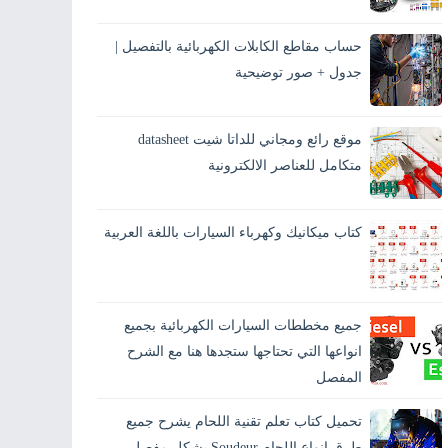
يحتار الكثيرين من مستخدمي السيارات في
تفسير معنى الرموز الموجودة على علبة الفيوزات
حساب مقاطع الكابلات الكهربائية بالتفصيل |
الخاصة بالسيارة، وقد يحدث عطلٍ ما أثناء الطريق
وتكو...
جدول + صور توضيحية
يُعد حساب مقاطع الكابلات الكهربائية من أهم
الخطوات في أي تركيب كهربائي، سواء في كهرباء
موقع رائع ومجاني للداتا شيت datasheet
المنازل أو الكهرباء الصناعية. اختيار مقطع كابل
غير...
متكامل للعناصر الالكترونية
كتاب ميكانيك وكهرباء السيارات باللغة العربية
جميع مخططات السيارات الكهربائية بجميع
انواعها التي تحتاجها ستجدها هنا مع الشرح
المفصل
تحميل كتاب تعلم تقنية اللحام يشرح جميع
طرق انواع اللحام Soudeur بشكل مفصل