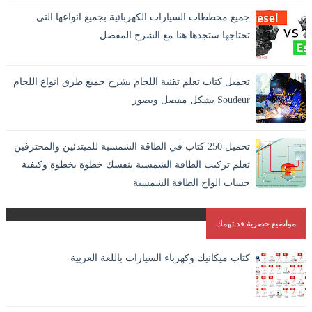
جميع مخططات السيارات الكهربائية بجميع انواعها التي
تحتاجها ستجدها هنا مع الشرح المفصل
تحميل كتاب تعلم تقنية اللحام يشرح جميع طرق انواع اللحام
Soudeur بشكل مفصل وبصور
اللحام بالانجليزية Welding وهو افضل الطرق الاقتصادية لايصال
المواد والمعادن في بعضها بشكل دائم. و هو الطريقة الوحيدة
تحميل 250 كتاب في الطاقة الشمسية للمبتدئين والمحترفين
المستقرة لاندم...
تعلم تركيب الطاقة الشمسية بنفسك خطوة بخطوة وكيفية
حساب الواح الطاقة الشمسية
مواضيع حصرية قد تهمك
كتاب ميكانيك وكهرباء السيارات باللغة العربية