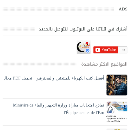
ADS
أشترك في قناتنا على اليوتيوب لتتوصل بالجديد
المواضيع الاكثر مشاهدة
أفضل كتب الكهرباء للمبتدئين والمحترفين | تحميل PDF مجانًا
تحميل أفضل كتب الكهرباء PDF بالعربي للمبتدئين والمحترفين،
كهرباء المنازل، الكهرباء الصناعية، مخططات وحسابات مع الشرح
والصور. ⚡ مقدمة المقا...
نماذج امتحانات مباراة وزارة التجهيز والماء Ministère de
l'Équipement et de l'Eau
يبحث العديد من المترشحين عن نماذج امتحانات مباريات وزارة
التجهيز والماء من أجل الاستعداد الجيد للمباراة وفهم طبيعة الأسئلة