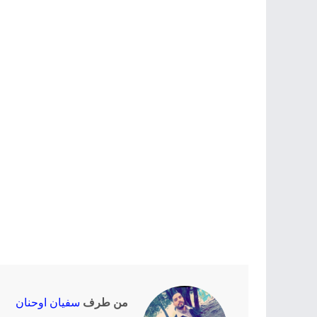
من طرف
سفيان اوحنان