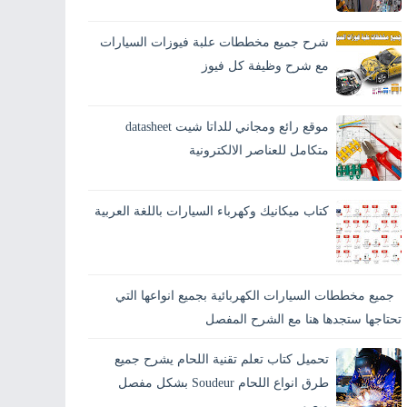
يُعد حساب مقاطع الكابلات الكهربائية من أهم
الخطوات في أي تركيب كهربائي، سواء في كهرباء
شرح جميع مخططات علبة فيوزات السيارات
المنازل أو الكهرباء الصناعية. اختيار مقطع كابل
غير...
مع شرح وظيفة كل فيوز
يحتار الكثيرين من مستخدمي السيارات في
تفسير معنى الرموز الموجودة على علبة الفيوزات
موقع رائع ومجاني للداتا شيت datasheet
الخاصة بالسيارة، وقد يحدث عطلٍ ما أثناء الطريق
وتكو...
متكامل للعناصر الالكترونية
كتاب ميكانيك وكهرباء السيارات باللغة العربية
جميع مخططات السيارات الكهربائية بجميع انواعها التي
تحتاجها ستجدها هنا مع الشرح المفصل
تحميل كتاب تعلم تقنية اللحام يشرح جميع
طرق انواع اللحام Soudeur بشكل مفصل
وبصور