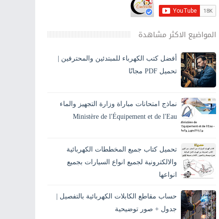
المواضيع الاكثر مشاهدة
أفضل كتب الكهرباء للمبتدئين والمحترفين |
تحميل PDF مجانًا
تحميل أفضل كتب الكهرباء PDF بالعربي للمبتدئين
والمحترفين، كهرباء المنازل، الكهرباء الصناعية،
نماذج امتحانات مباراة وزارة التجهيز والماء
مخططات وحسابات مع الشرح والصور. ⚡ مقدمة
المقا...
Ministère de l'Équipement et de l'Eau
يبحث العديد من المترشحين عن نماذج امتحانات
مباريات وزارة التجهيز والماء من أجل الاستعداد
تحميل كتاب جميع المخططات الكهربائية
الجيد للمباراة وفهم طبيعة الأسئلة التي تطرح ف...
والالكترونية لجميع انواع السيارات بجميع
انواعها
كتاب رائع جداً جميع مخططات السيارات بجميع انواعها التي
حساب مقاطع الكابلات الكهربائية بالتفصيل |
تحتاجها ستجدها هنا مع الشرح المفصل ومنها التالي : الفا روميو ،
جدول + صور توضيحية
أودي ، بي ام ...