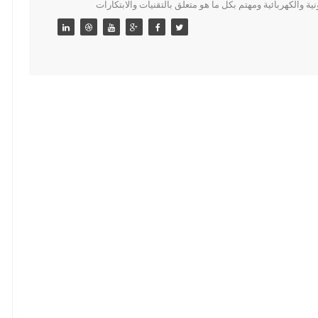
 والكهربائية ومهتم بكل ما هو متعلق بالتقنيات والابتكارات