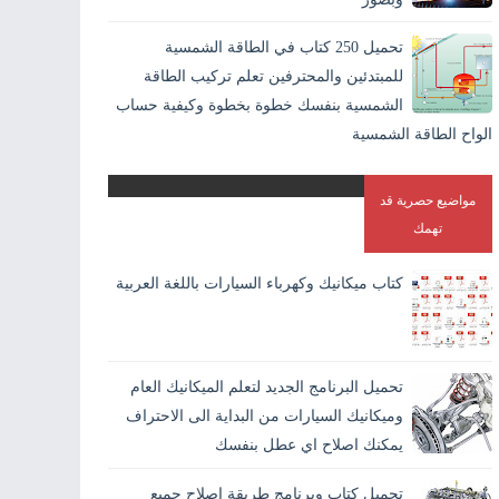
اللحام بالانجليزية Welding وهو افضل الطرق الاقتصادية لايصال
تحميل 250 كتاب في الطاقة الشمسية
المواد والمعادن في بعضها بشكل دائم. و هو الطريقة الوحيدة
للمبتدئين والمحترفين تعلم تركيب الطاقة
المستقرة لاندم...
الشمسية بنفسك خطوة بخطوة وكيفية حساب
الواح الطاقة الشمسية
مواضيع حصرية قد
تهمك
كتاب ميكانيك وكهرباء السيارات باللغة العربية
تحميل البرنامج الجديد لتعلم الميكانيك العام
وميكانيك السيارات من البداية الى الاحتراف
يمكنك اصلاح اي عطل بنفسك
تحميل كتاب وبرنامج طريقة اصلاح جميع