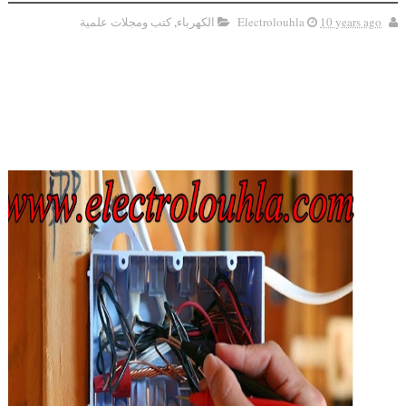
10 years ago
Electrolouhla
الكهرباء
,
كتب ومجلات علمية