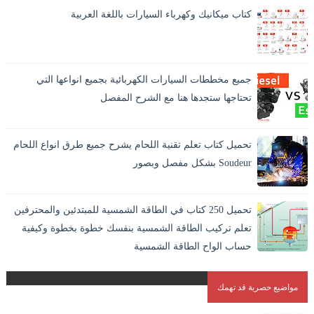
كتاب ميكانيك وكهرباء السيارات باللغة العربية
جميع مخططات السيارات الكهربائية بجميع انواعها التي
تحتاجها ستجدها هنا مع الشرح المفصل
تحميل كتاب تعلم تقنية اللحام يشرح جميع طرق انواع اللحام
Soudeur بشكل مفصل وبصور
اللحام بالانجليزية Welding وهو افضل الطرق الاقتصادية لايصال
المواد والمعادن في بعضها بشكل دائم. و هو الطريقة الوحيدة
تحميل 250 كتاب في الطاقة الشمسية للمبتدئين والمحترفين
المستقرة لاندم...
تعلم تركيب الطاقة الشمسية بنفسك خطوة بخطوة وكيفية
حساب الواح الطاقة الشمسية
مواضيع حصرية قد تهمك