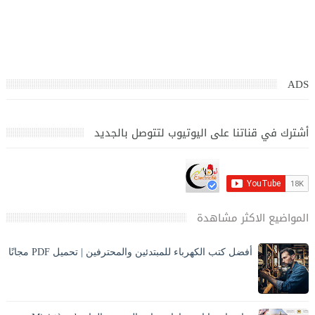
ADS
أشترك في قناتنا على اليوتيوب لتتوصل بالجديد
المواضيع الاكثر مشاهدة
أفضل كتب الكهرباء للمبتدئين والمحترفين | تحميل PDF مجانًا
تحميل أفضل كتب الكهرباء PDF بالعربي للمبتدئين والمحترفين،
كهرباء المنازل، الكهرباء الصناعية، مخططات وحسابات مع الشرح
والصور. ⚡ مقدمة المقا...