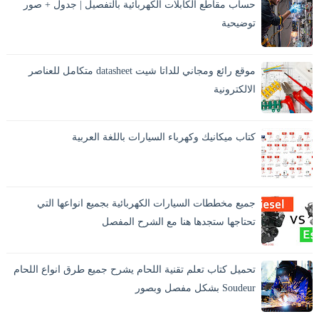
حساب مقاطع الكابلات الكهربائية بالتفصيل | جدول + صور
أثناء الطريق وتكو...
توضيحية
يُعد حساب مقاطع الكابلات الكهربائية من أهم الخطوات في أي
تركيب كهربائي، سواء في كهرباء المنازل أو الكهرباء الصناعية.
موقع رائع ومجاني للداتا شيت datasheet متكامل للعناصر
اختيار مقطع كابل غير...
الالكترونية
كتاب ميكانيك وكهرباء السيارات باللغة العربية
جميع مخططات السيارات الكهربائية بجميع انواعها التي
تحتاجها ستجدها هنا مع الشرح المفصل
تحميل كتاب تعلم تقنية اللحام يشرح جميع طرق انواع اللحام
Soudeur بشكل مفصل وبصور
اللحام بالانجليزية Welding وهو افضل الطرق الاقتصادية لايصال