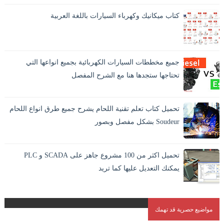
كتاب ميكانيك وكهرباء السيارات باللغة العربية
جميع مخططات السيارات الكهربائية بجميع انواعها التي
تحتاجها ستجدها هنا مع الشرح المفصل
تحميل كتاب تعلم تقنية اللحام يشرح جميع طرق انواع اللحام
Soudeur بشكل مفصل وبصور
اللحام بالانجليزية Welding وهو افضل الطرق الاقتصادية لايصال
المواد والمعادن في بعضها بشكل دائم. و هو الطريقة الوحيدة
تحميل اكثر من 100 مشروع جاهز على SCADA و PLC
المستقرة لاندم...
يمكنك التعديل عليها كما تريد
مواضيع حصرية قد تهمك