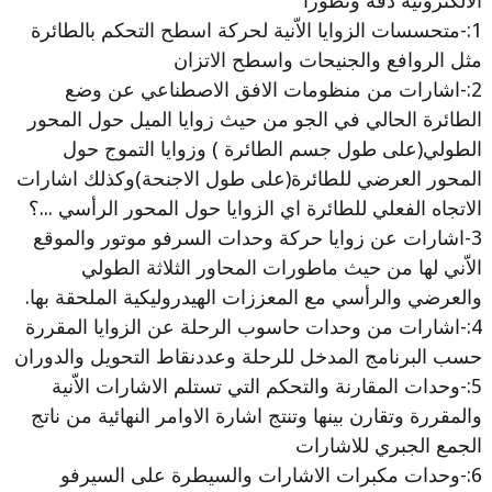
الالكترونية دقة وتطورا"
1:-متحسسات الزوايا الاّنية لحركة اسطح التحكم بالطائرة
مثل الروافع والجنيحات واسطح الاتزان
2:-اشارات من منظومات الافق الاصطناعي عن وضع
الطائرة الحالي في الجو من حيث زوايا الميل حول المحور
الطولي(على طول جسم الطائرة ) وزوايا التموج حول
المحور العرضي للطائرة(على طول الاجنحة)وكذلك اشارات
الاتجاه الفعلي للطائرة اي الزوايا حول المحور الرأسي ...؟
3-اشارات عن زوايا حركة وحدات السرفو موتور والموقع
الاّني لها من حيث ماطورات المحاور الثلاثة الطولي
والعرضي والرأسي مع المعززات الهيدروليكية الملحقة بها.
4:-اشارات من وحدات حاسوب الرحلة عن الزوايا المقررة
حسب البرنامج المدخل للرحلة وعددنقاط التحويل والدوران
5:-وحدات المقارنة والتحكم التي تستلم الاشارات الاّنية
والمقررة وتقارن بينها وتنتج اشارة الاوامر النهائية من ناتج
الجمع الجبري للاشارات
6:-وحدات مكبرات الاشارات والسيطرة على السيرفو