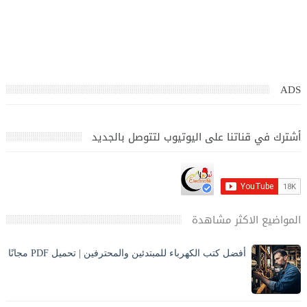
ADS
أشترك في قناتنا على اليوتيوب لتتوصل بالجديد
المواضيع الاكثر مشاهدة
أفضل كتب الكهرباء للمبتدئين والمحترفين | تحميل PDF مجانًا
تحميل أفضل كتب الكهرباء PDF بالعربي للمبتدئين والمحترفين،
كهرباء المنازل، الكهرباء الصناعية، مخططات وحسابات مع الشرح
والصور. ⚡ مقدمة المقا...