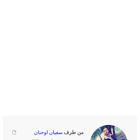
من طرف
سفيان اوحنان