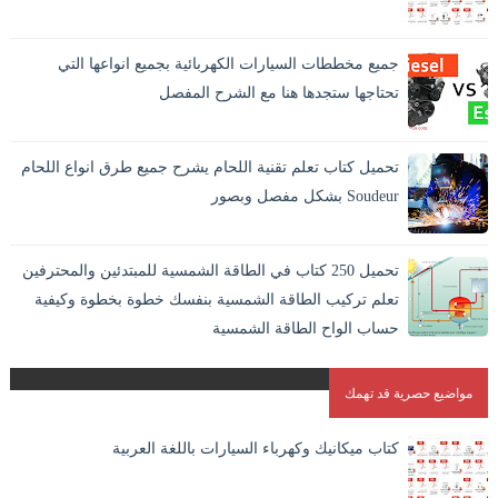
جميع مخططات السيارات الكهربائية بجميع انواعها التي
تحتاجها ستجدها هنا مع الشرح المفصل
تحميل كتاب تعلم تقنية اللحام يشرح جميع طرق انواع اللحام
Soudeur بشكل مفصل وبصور
اللحام بالانجليزية Welding وهو افضل الطرق الاقتصادية لايصال
المواد والمعادن في بعضها بشكل دائم. و هو الطريقة الوحيدة
تحميل 250 كتاب في الطاقة الشمسية للمبتدئين والمحترفين
المستقرة لاندم...
تعلم تركيب الطاقة الشمسية بنفسك خطوة بخطوة وكيفية
حساب الواح الطاقة الشمسية
مواضيع حصرية قد تهمك
كتاب ميكانيك وكهرباء السيارات باللغة العربية