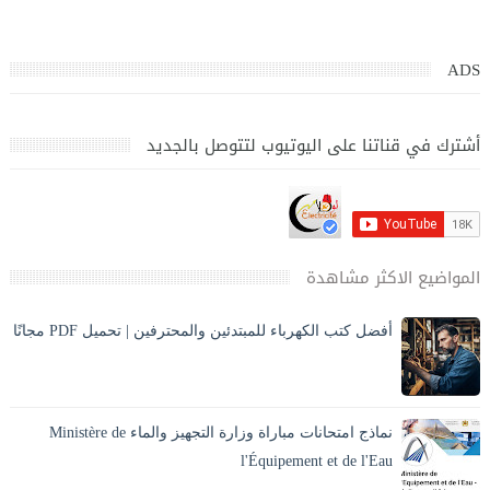
ADS
أشترك في قناتنا على اليوتيوب لتتوصل بالجديد
المواضيع الاكثر مشاهدة
أفضل كتب الكهرباء للمبتدئين والمحترفين | تحميل PDF مجانًا
تحميل أفضل كتب الكهرباء PDF بالعربي للمبتدئين والمحترفين،
كهرباء المنازل، الكهرباء الصناعية، مخططات وحسابات مع الشرح
والصور. ⚡ مقدمة المقا...
نماذج امتحانات مباراة وزارة التجهيز والماء Ministère de
l'Équipement et de l'Eau
يبحث العديد من المترشحين عن نماذج امتحانات مباريات وزارة