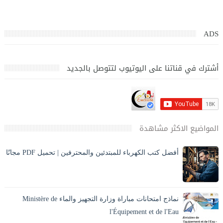
ADS
أشترك في قناتنا على اليوتيوب لتتوصل بالجديد
المواضيع الاكثر مشاهدة
أفضل كتب الكهرباء للمبتدئين والمحترفين | تحميل PDF مجانًا
تحميل أفضل كتب الكهرباء PDF بالعربي للمبتدئين والمحترفين،
كهرباء المنازل، الكهرباء الصناعية، مخططات وحسابات مع الشرح
والصور. ⚡ مقدمة المقا...
نماذج امتحانات مباراة وزارة التجهيز والماء Ministère de
l'Équipement et de l'Eau