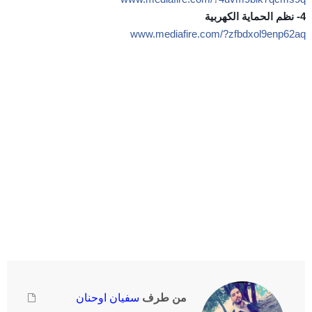
4- نظم الحماية الكهربية
www.mediafire.com/?zfbdxol9enp62aq
من طرف
سفيان اوحنان