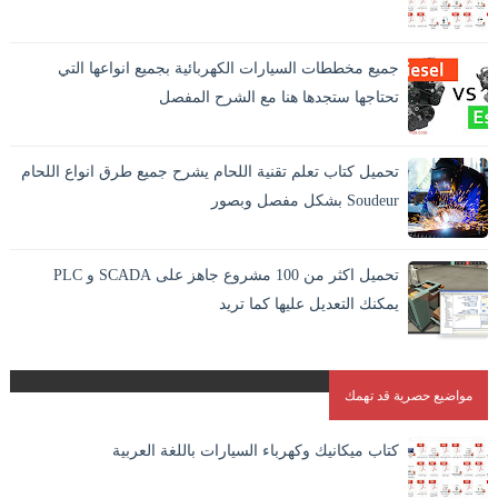
جميع مخططات السيارات الكهربائية بجميع انواعها التي
تحتاجها ستجدها هنا مع الشرح المفصل
تحميل كتاب تعلم تقنية اللحام يشرح جميع طرق انواع اللحام
Soudeur بشكل مفصل وبصور
اللحام بالانجليزية Welding وهو افضل الطرق الاقتصادية لايصال
المواد والمعادن في بعضها بشكل دائم. و هو الطريقة الوحيدة
تحميل اكثر من 100 مشروع جاهز على SCADA و PLC
المستقرة لاندم...
يمكنك التعديل عليها كما تريد
مواضيع حصرية قد تهمك
كتاب ميكانيك وكهرباء السيارات باللغة العربية