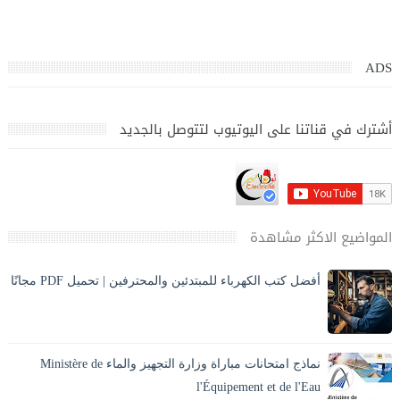
ADS
أشترك في قناتنا على اليوتيوب لتتوصل بالجديد
المواضيع الاكثر مشاهدة
أفضل كتب الكهرباء للمبتدئين والمحترفين | تحميل PDF مجانًا
تحميل أفضل كتب الكهرباء PDF بالعربي للمبتدئين والمحترفين،
كهرباء المنازل، الكهرباء الصناعية، مخططات وحسابات مع الشرح
والصور. ⚡ مقدمة المقا...
نماذج امتحانات مباراة وزارة التجهيز والماء Ministère de
l'Équipement et de l'Eau