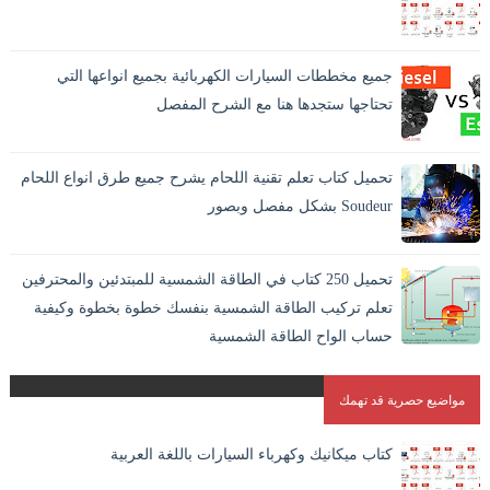
جميع مخططات السيارات الكهربائية بجميع انواعها التي
تحتاجها ستجدها هنا مع الشرح المفصل
تحميل كتاب تعلم تقنية اللحام يشرح جميع طرق انواع اللحام
Soudeur بشكل مفصل وبصور
اللحام بالانجليزية Welding وهو افضل الطرق الاقتصادية لايصال
المواد والمعادن في بعضها بشكل دائم. و هو الطريقة الوحيدة
تحميل 250 كتاب في الطاقة الشمسية للمبتدئين والمحترفين
المستقرة لاندم...
تعلم تركيب الطاقة الشمسية بنفسك خطوة بخطوة وكيفية
حساب الواح الطاقة الشمسية
مواضيع حصرية قد تهمك
كتاب ميكانيك وكهرباء السيارات باللغة العربية