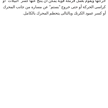
حركتها ويقوم بعمل فرملة قوية يمكن أن ينتج عنها كسر "البيلات" أو
كراسى الحركة أو حتى خروج "بستم" عن مساره من جانب المحرك
أو كسر عمود الكرنك وبالتالى يتحطم المحرك بالكامل.