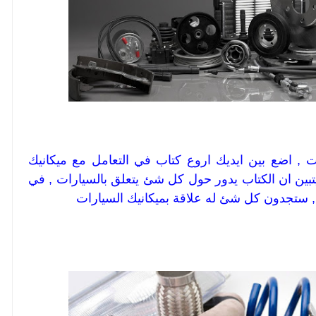
, اضع بين ايديك اروع كتاب في التعامل مع ميكانيك
يتبين ان الكتاب يدور حول كل شئ يتعلق بالسيارات , في
 , ستجدون كل شئ له علاقة بميكانيك السيارات