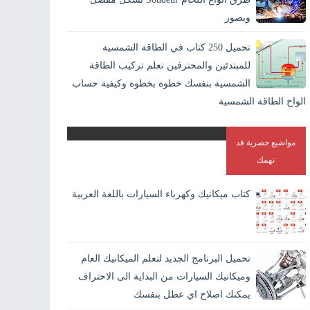
وبصور
اللحام بالانجليزية Welding وهو افضل الطرق الاقتصادية لايصال
تحميل 250 كتاب في الطاقة الشمسية
المواد والمعادن في بعضها بشكل دائم. و هو الطريقة الوحيدة
للمبتدئين والمحترفين تعلم تركيب الطاقة
المستقرة لاندم...
الشمسية بنفسك خطوة بخطوة وكيفية حساب
الواح الطاقة الشمسية
مواضيع حصرية قد
تهمك
كتاب ميكانيك وكهرباء السيارات باللغة العربية
تحميل البرنامج الجديد لتعلم الميكانيك العام
وميكانيك السيارات من البداية الى الاحتراف
يمكنك اصلاح اي عطل بنفسك