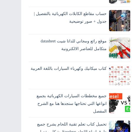
يحتار الكثيرين من مستخدمي السيارات في
تفسير معنى الرموز الموجودة على علبة الفيوزات
حساب مقاطع الكابلات الكهربائية بالتفصيل |
الخاصة بالسيارة، وقد يحدث عطلٍ ما أثناء الطريق
وتكو...
جدول + صور توضيحية
يُعد حساب مقاطع الكابلات الكهربائية من أهم
الخطوات في أي تركيب كهربائي، سواء في كهرباء
موقع رائع ومجاني للداتا شيت datasheet
المنازل أو الكهرباء الصناعية. اختيار مقطع كابل
غير...
متكامل للعناصر الالكترونية
كتاب ميكانيك وكهرباء السيارات باللغة العربية
جميع مخططات السيارات الكهربائية بجميع
انواعها التي تحتاجها ستجدها هنا مع الشرح
المفصل
تحميل كتاب تعلم تقنية اللحام يشرح جميع
طرق انواع اللحام Soudeur بشكل مفصل