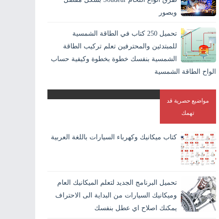
وبصور
اللحام بالانجليزية Welding وهو افضل الطرق الاقتصادية لايصال
تحميل 250 كتاب في الطاقة الشمسية
المواد والمعادن في بعضها بشكل دائم. و هو الطريقة الوحيدة
للمبتدئين والمحترفين تعلم تركيب الطاقة
المستقرة لاندم...
الشمسية بنفسك خطوة بخطوة وكيفية حساب
الواح الطاقة الشمسية
مواضيع حصرية قد
تهمك
كتاب ميكانيك وكهرباء السيارات باللغة العربية
تحميل البرنامج الجديد لتعلم الميكانيك العام
وميكانيك السيارات من البداية الى الاحتراف
يمكنك اصلاح اي عطل بنفسك