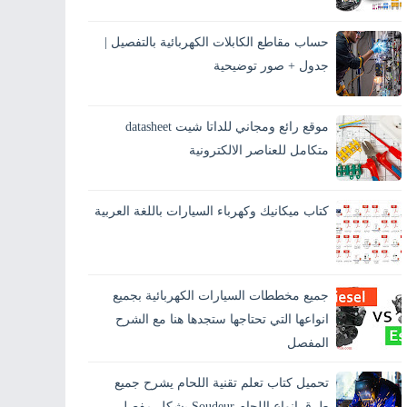
يحتار الكثيرين من مستخدمي السيارات في
تفسير معنى الرموز الموجودة على علبة الفيوزات
حساب مقاطع الكابلات الكهربائية بالتفصيل |
الخاصة بالسيارة، وقد يحدث عطلٍ ما أثناء الطريق
وتكو...
جدول + صور توضيحية
يُعد حساب مقاطع الكابلات الكهربائية من أهم
الخطوات في أي تركيب كهربائي، سواء في كهرباء
موقع رائع ومجاني للداتا شيت datasheet
المنازل أو الكهرباء الصناعية. اختيار مقطع كابل
غير...
متكامل للعناصر الالكترونية
كتاب ميكانيك وكهرباء السيارات باللغة العربية
جميع مخططات السيارات الكهربائية بجميع
انواعها التي تحتاجها ستجدها هنا مع الشرح
المفصل
تحميل كتاب تعلم تقنية اللحام يشرح جميع
طرق انواع اللحام Soudeur بشكل مفصل