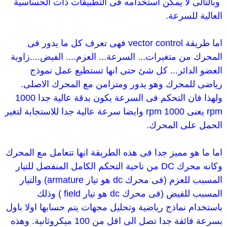
وبالتالى لا يمكن استخدامه فى التطبيقات ذات الحساسية
العالية للسرعة.
اما طريقة vector control فهى تعرف كل ما يدور فى
المحرك من متغيرات... السرعة... العزم.... الفيض....زاوية
العضو الدائر... كل شئ حتى انها تستطيع عمل نموذج
رياضى للمحرك وهو يدور ومتزامن مع المحرك الاصلى.
ولهذا فان التحكم فى السرعة يكون بدقة عالية جدا 1000
rpm يعنى 1000 rpm وايضا سرعة عالية جدا للاستجابة لتغير
الحمل على المحرك.
اما ما هو مميز جدا فى هذه الطريقة انها تتعامل مع المحرك
وكانه محرك DC من ناحية التحكم الكامل المنفصل للتيار
المسبب للعزم (فى محرك dc هو تيار armature) والتيار
المسبب للفيض (فى محرك dc هو تيار field ) وذلك
باستخدام نماذج رياضية وتحليل مجهات يتم حسابها اولا باول
بسرعة فائقة جدا تصل الى اقل من 100 ميكروثانية. وهذه