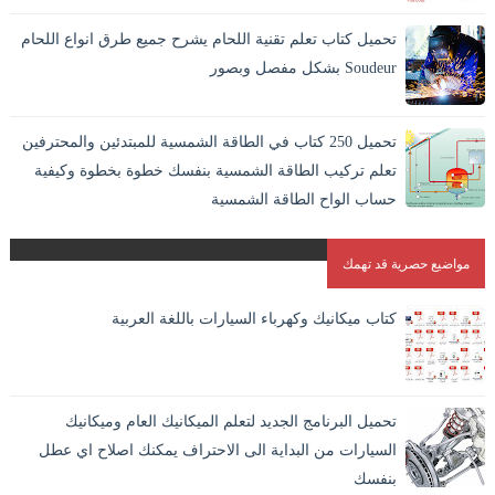
تحميل كتاب تعلم تقنية اللحام يشرح جميع طرق انواع اللحام
Soudeur بشكل مفصل وبصور
اللحام بالانجليزية Welding وهو افضل الطرق الاقتصادية لايصال
المواد والمعادن في بعضها بشكل دائم. و هو الطريقة الوحيدة
تحميل 250 كتاب في الطاقة الشمسية للمبتدئين والمحترفين
المستقرة لاندم...
تعلم تركيب الطاقة الشمسية بنفسك خطوة بخطوة وكيفية
حساب الواح الطاقة الشمسية
مواضيع حصرية قد تهمك
كتاب ميكانيك وكهرباء السيارات باللغة العربية
تحميل البرنامج الجديد لتعلم الميكانيك العام وميكانيك
السيارات من البداية الى الاحتراف يمكنك اصلاح اي عطل
بنفسك