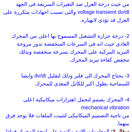
من حيث درجة العزل ضد التغيرات السريعة فى الجهد
voltage transient dv/dt والتى تسبب اجهادات متكررة على
العزل قد تؤدى لانهياره.
2- درجة حرارة التشغيل المسموح بها اعلى من المحرك
العادى حيث انه فى السرعات المنخفضة تدور مروحة
التبريد المركبة على المحرك بسرعة منخفضة وبذلك
تنخفض كفاءة تبريد المحرك.
3- يحتاج المحرك الى فلتر وذلك لتقليل dv/dt وايضا
للسماحية بطول اكبر للكابل المغذى للمحرك
4- المحرك يصمم لتحمل اهتزازات ميكانيكية اعلى
mechanical vibration
من ناحية التصميم الميكانيكى لتثبيت الملفات فلا يوجد فرق
بينهما.
سؤال 2:
المعلومات الاتية مكتوبة على لوحة المحرك فماذا