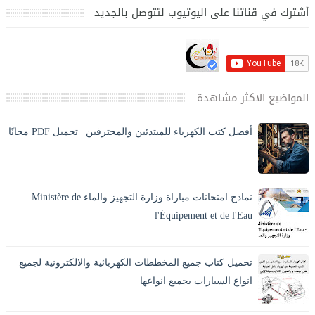
أشترك في قناتنا على اليوتيوب لتتوصل بالجديد
المواضيع الاكثر مشاهدة
أفضل كتب الكهرباء للمبتدئين والمحترفين | تحميل PDF مجانًا
تحميل أفضل كتب الكهرباء PDF بالعربي للمبتدئين والمحترفين،
كهرباء المنازل، الكهرباء الصناعية، مخططات وحسابات مع الشرح
والصور. ⚡ مقدمة المقا...
نماذج امتحانات مباراة وزارة التجهيز والماء Ministère de
l'Équipement et de l'Eau
يبحث العديد من المترشحين عن نماذج امتحانات مباريات وزارة
التجهيز والماء من أجل الاستعداد الجيد للمباراة وفهم طبيعة الأسئلة
تحميل كتاب جميع المخططات الكهربائية والالكترونية لجميع
التي تطرح ف...
انواع السيارات بجميع انواعها
كتاب رائع جداً جميع مخططات السيارات بجميع انواعها التي
تحتاجها ستجدها هنا مع الشرح المفصل ومنها التالي : الفا روميو ،