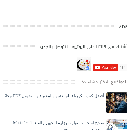
ADS
أشترك في قناتنا على اليوتيوب لتتوصل بالجديد
المواضيع الاكثر مشاهدة
أفضل كتب الكهرباء للمبتدئين والمحترفين | تحميل PDF مجانًا
تحميل أفضل كتب الكهرباء PDF بالعربي للمبتدئين والمحترفين،
كهرباء المنازل، الكهرباء الصناعية، مخططات وحسابات مع الشرح
والصور. ⚡ مقدمة المقا...
نماذج امتحانات مباراة وزارة التجهيز والماء Ministère de