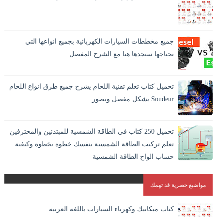
جميع مخططات السيارات الكهربائية بجميع انواعها التي
تحتاجها ستجدها هنا مع الشرح المفصل
تحميل كتاب تعلم تقنية اللحام يشرح جميع طرق انواع اللحام
Soudeur بشكل مفصل وبصور
اللحام بالانجليزية Welding وهو افضل الطرق الاقتصادية لايصال
المواد والمعادن في بعضها بشكل دائم. و هو الطريقة الوحيدة
تحميل 250 كتاب في الطاقة الشمسية للمبتدئين والمحترفين
المستقرة لاندم...
تعلم تركيب الطاقة الشمسية بنفسك خطوة بخطوة وكيفية
حساب الواح الطاقة الشمسية
مواضيع حصرية قد تهمك
كتاب ميكانيك وكهرباء السيارات باللغة العربية