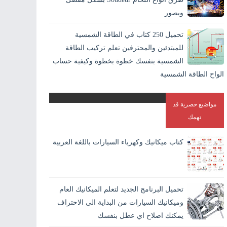
وبصور
اللحام بالانجليزية Welding وهو افضل الطرق الاقتصادية لايصال
تحميل 250 كتاب في الطاقة الشمسية
المواد والمعادن في بعضها بشكل دائم. و هو الطريقة الوحيدة
للمبتدئين والمحترفين تعلم تركيب الطاقة
المستقرة لاندم...
الشمسية بنفسك خطوة بخطوة وكيفية حساب
الواح الطاقة الشمسية
مواضيع حصرية قد
تهمك
كتاب ميكانيك وكهرباء السيارات باللغة العربية
تحميل البرنامج الجديد لتعلم الميكانيك العام
وميكانيك السيارات من البداية الى الاحتراف
يمكنك اصلاح اي عطل بنفسك