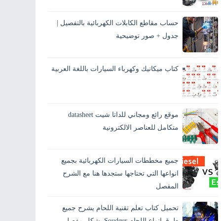
يحتار الكثيرين من مستخدمي السيارات في
تفسير معنى الرموز الموجودة على علبة الفيوزات
حساب مقاطع الكابلات الكهربائية بالتفصيل |
الخاصة بالسيارة، وقد يحدث عطلٍ ما أثناء الطريق
وتكو...
جدول + صور توضيحية
يُعد حساب مقاطع الكابلات الكهربائية من أهم
الخطوات في أي تركيب كهربائي، سواء في كهرباء
كتاب ميكانيك وكهرباء السيارات باللغة العربية
المنازل أو الكهرباء الصناعية. اختيار مقطع كابل
غير...
موقع رائع ومجاني للداتا شيت datasheet
متكامل للعناصر الالكترونية
جميع مخططات السيارات الكهربائية بجميع
انواعها التي تحتاجها ستجدها هنا مع الشرح
المفصل
تحميل كتاب تعلم تقنية اللحام يشرح جميع
طرق انواع اللحام Soudeur بشكل مفصل