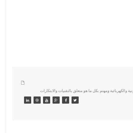
 والكهربائية ومهتم بكل ما هو متعلق بالتقنيات والابتكارات