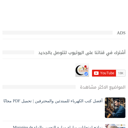
ADS
أشترك في قناتنا على اليوتيوب لتتوصل بالجديد
المواضيع الاكثر مشاهدة
أفضل كتب الكهرباء للمبتدئين والمحترفين | تحميل PDF مجانًا
تحميل أفضل كتب الكهرباء PDF بالعربي للمبتدئين والمحترفين،
كهرباء المنازل، الكهرباء الصناعية، مخططات وحسابات مع الشرح
والصور. ⚡ مقدمة المقا...
نماذج امتحانات مباراة وزارة التجهيز والماء Ministère de