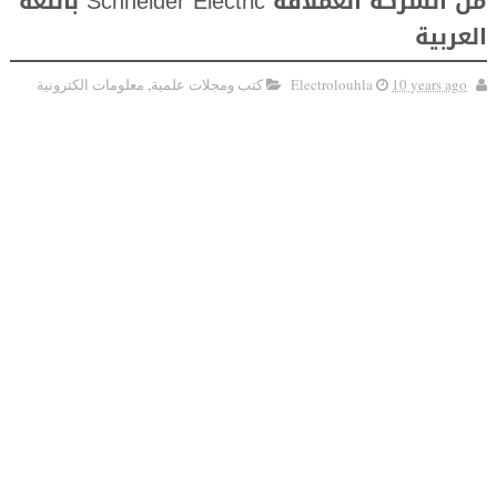
من الشركة العملاقة Schneider Electric باللغة
العربية
10 years ago
Electrolouhla
كتب ومجلات علمية
,
معلومات الكترونية