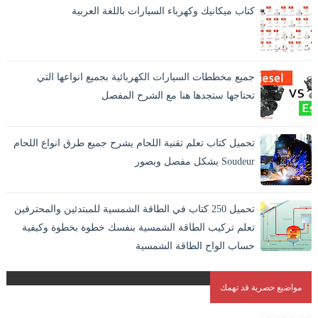
كتاب ميكانيك وكهرباء السيارات باللغة العربية
جميع مخططات السيارات الكهربائية بجميع انواعها التي
تحتاجها ستجدها هنا مع الشرح المفصل
تحميل كتاب تعلم تقنية اللحام يشرح جميع طرق انواع اللحام
Soudeur بشكل مفصل وبصور
اللحام بالانجليزية Welding وهو افضل الطرق الاقتصادية لايصال
المواد والمعادن في بعضها بشكل دائم. و هو الطريقة الوحيدة
تحميل 250 كتاب في الطاقة الشمسية للمبتدئين والمحترفين
المستقرة لاندم...
تعلم تركيب الطاقة الشمسية بنفسك خطوة بخطوة وكيفية
حساب الواح الطاقة الشمسية
مواضيع حصرية قد تهمك