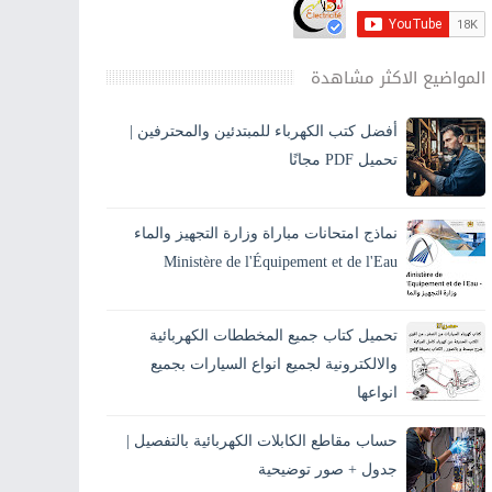
المواضيع الاكثر مشاهدة
أفضل كتب الكهرباء للمبتدئين والمحترفين |
تحميل PDF مجانًا
تحميل أفضل كتب الكهرباء PDF بالعربي للمبتدئين
والمحترفين، كهرباء المنازل، الكهرباء الصناعية،
نماذج امتحانات مباراة وزارة التجهيز والماء
مخططات وحسابات مع الشرح والصور. ⚡ مقدمة
المقا...
Ministère de l'Équipement et de l'Eau
يبحث العديد من المترشحين عن نماذج امتحانات
مباريات وزارة التجهيز والماء من أجل الاستعداد
تحميل كتاب جميع المخططات الكهربائية
الجيد للمباراة وفهم طبيعة الأسئلة التي تطرح ف...
والالكترونية لجميع انواع السيارات بجميع
انواعها
كتاب رائع جداً جميع مخططات السيارات بجميع انواعها التي
حساب مقاطع الكابلات الكهربائية بالتفصيل |
تحتاجها ستجدها هنا مع الشرح المفصل ومنها التالي : الفا روميو ،
جدول + صور توضيحية
أودي ، بي ام ...