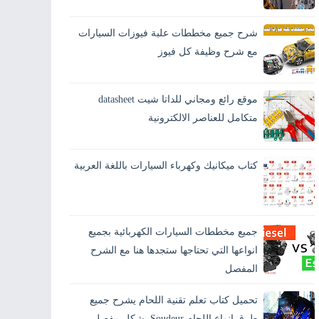
يُعد حساب مقاطع الكابلات الكهربائية من أهم
الخطوات في أي تركيب كهربائي، سواء في كهرباء
شرح جميع مخططات علبة فيوزات السيارات
المنازل أو الكهرباء الصناعية. اختيار مقطع كابل
غير...
مع شرح وظيفة كل فيوز
يحتار الكثيرين من مستخدمي السيارات في
تفسير معنى الرموز الموجودة على علبة الفيوزات
موقع رائع ومجاني للداتا شيت datasheet
الخاصة بالسيارة، وقد يحدث عطلٍ ما أثناء الطريق
وتكو...
متكامل للعناصر الالكترونية
كتاب ميكانيك وكهرباء السيارات باللغة العربية
جميع مخططات السيارات الكهربائية بجميع
انواعها التي تحتاجها ستجدها هنا مع الشرح
المفصل
تحميل كتاب تعلم تقنية اللحام يشرح جميع
طرق انواع اللحام Soudeur بشكل مفصل