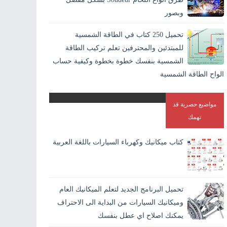
وبصور
اللحام بالانجليزية Welding وهو افضل الطرق الاقتصادية لايصال
تحميل 250 كتاب في الطاقة الشمسية
المواد والمعادن في بعضها بشكل دائم. و هو الطريقة الوحيدة
للمبتدئين والمحترفين تعلم تركيب الطاقة
المستقرة لاندم...
الشمسية بنفسك خطوة بخطوة وكيفية حساب
الواح الطاقة الشمسية
مواضيع حصرية قد
تهمك
كتاب ميكانيك وكهرباء السيارات باللغة العربية
تحميل البرنامج الجديد لتعلم الميكانيك العام
وميكانيك السيارات من البداية الى الاحتراف
يمكنك اصلاح اي عطل بنفسك